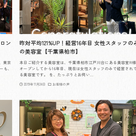
サロン
昨対平均121%UP！経営16年目 女性スタッフの
の美容室【千葉県柏市】
に、東京
本日ご紹介する美容室は、千葉県柏市江戸川台にある美容室R
ーも、
オープンしてから16年目、現在は女性スタッフのみで経営され
る美容室です。 を、たっぷりとお伺い…
2019年11月24日
お客様の声