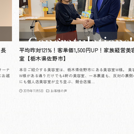
成長
平均昨対121%！客単価1,500円UP！家族経営美
室【栃木県佐野市】
オーナ
本日ご紹介する美容室は、栃木県佐野市にある美容室W様。 美
にお越
W様がある通りだけでも4軒の美容室、一本裏道も、反対の裏側
にも個人店美容室が立ち並ぶ、競合店揃…
2019年11月5日
お客様の声