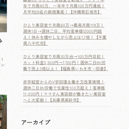
年で月商80万、一年半で月商100万円達成！
月平均28名の新規集客！【沖縄県石垣市】
ひとり美容室で月商60万→最高月商119万！
週休1日→週休二日、平均客単価12000円超
え！休みを増やしながら売上は1.7倍！【千葉
み
県八千代市】
ひとり美容室で月商30万台→100万円目前！
様！
カット料金3,300円→7,700円！週休二日8h労
てい
働で売上3倍以上！【福島県いわき市・四倉】
赤字経営からのV字回復＆働き方改革実現！
週休二日8h労働で生産性100万超え！客単価
11,000円！ママさん美容師が働きたい美容室
へと大変貌！【兵庫県高砂市】
アーカイブ