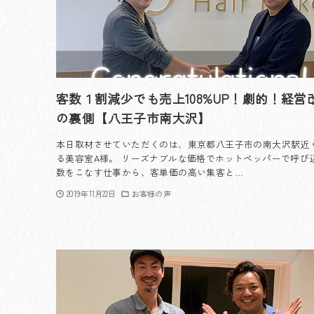
客数１割減少でも売上108%UP！劇的！経営
の裏側【八王子市南大沢】
本日取材させていただくのは、東京都八王子市の南大沢駅近
る美容室A様。 リーズナブルな価格でホットペッパーで呼び
数をこなす仕事から、客単価の高い集客と…
2019年11月22日
お客様の声