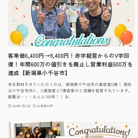
客単価6,400円→9,400円！赤字経営からのV字回
復！年間600万の値引きを廃止し営業利益500万を
達成【新潟県小千谷市】
本日取材させていただくのは、新潟県小千谷市の美容室G様！ 現在
は小千谷市内に、G美容室とT美容室の２店舗を経営されています。
創業は・・・なんと100年！！ お…
2026年1月21日
お客様の声