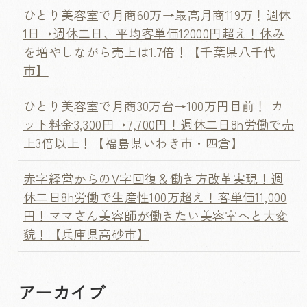
ひとり美容室で月商60万→最高月商119万！週休
1日→週休二日、平均客単価12000円超え！休み
を増やしながら売上は1.7倍！【千葉県八千代
市】
ひとり美容室で月商30万台→100万円目前！ カ
ット料金3,300円→7,700円！週休二日8h労働で売
上3倍以上！【福島県いわき市・四倉】
赤字経営からのV字回復＆働き方改革実現！週
休二日8h労働で生産性100万超え！客単価11,000
円！ママさん美容師が働きたい美容室へと大変
貌！【兵庫県高砂市】
アーカイブ