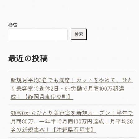
検索
検索
最近の投稿
新規月平均3名でも満席！カットをやめて、ひと
り美容室で週休2日・8h労働で月商100万超達
成！【静岡県東伊豆町】
顧客0からひとり美容室を新規オープン！半年で
月商80万、一年半で月商100万円達成！月平均28
名の新規集客！【沖縄県石垣市】