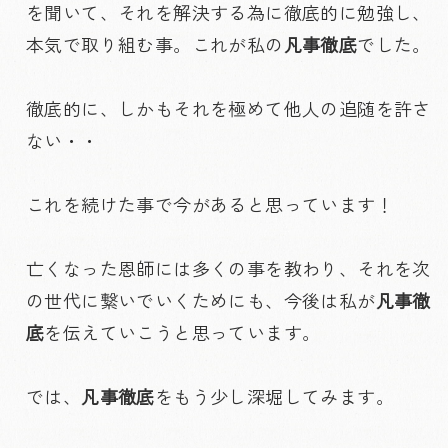
を聞いて、それを解決する為に徹底的に勉強し、
本気で取り組む事。これが私の
凡事徹底
でした。
徹底的に、しかもそれを極めて他人の追随を許さ
ない・・
これを続けた事で今があると思っています！
亡くなった恩師には多くの事を教わり、それを次
の世代に繋いでいくためにも、今後は私が
凡事徹
底
を伝えていこうと思っています。
では、
凡事徹底
をもう少し深堀してみます。