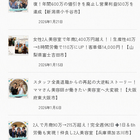
復！年間600万の値引きを廃止し営業利益500万を
達成【新潟県小千谷市】
2026年1月21日
女性2人美容室で年商2,400万円越え！｜生産性40万
→8時間労働で110万にUP！客単価14,000円！【山
梨県富士吉田市】
2026年1月15日
スタッフ全員退職からの再起の大逆転ストーリー！
ママさん美容師が働きたい美容室へ大変貌！【大阪
府東大阪市】
2026年1月6日
2人で月商90万→215万超え！完全週休2日
1日＆8h
労働も実現！仲良し2人美容室【兵庫県加古川市】