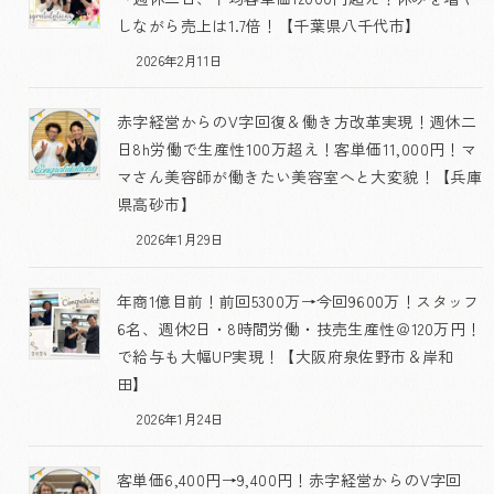
しながら売上は1.7倍！【千葉県八千代市】
2026年2月11日
赤字経営からのV字回復＆働き方改革実現！週休二
日8h労働で生産性100万超え！客単価11,000円！マ
マさん美容師が働きたい美容室へと大変貌！【兵庫
県高砂市】
2026年1月29日
年商1億目前！前回5300万→今回9600万！スタッフ
6名、週休2日・8時間労働・技売生産性＠120万円！
で給与も大幅UP実現！【大阪府泉佐野市＆岸和
田】
2026年1月24日
客単価6,400円→9,400円！赤字経営からのV字回