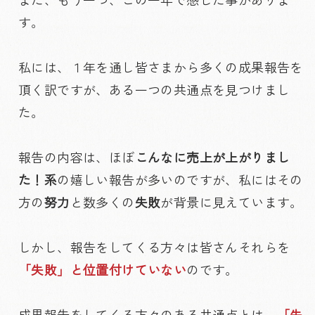
す。
私には、１年を通し皆さまから多くの成果報告を
頂く訳ですが、ある一つの共通点を見つけまし
た。
報告の内容は、ほぼ
こんなに売上が上がりまし
た！系
の嬉しい報告が多いのですが、私にはその
方の
努力
と数多くの
失敗
が背景に見えています。
しかし、報告をしてくる方々は皆さんそれらを
「失敗」と位置付けていない
のです。
成果報告をしてくる方々のある共通点とは、
「失