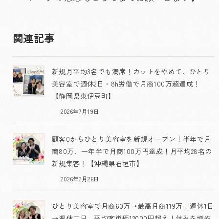
関連記事
新規月平均3名でも満席！カットをやめて、ひとり
美容室で週休2日・8h労働で月商100万超達成！
【静岡県東伊豆町】
2026年7月19日
顧客0からひとり美容室を新規オープン！半年で月
商80万、一年半で月商100万円達成！月平均28名の
新規集客！【沖縄県石垣市】
2026年2月26日
ひとり美容室で月商60万→最高月商119万！週休1日
→週休二日、平均客単価12000円超え！休みを増や